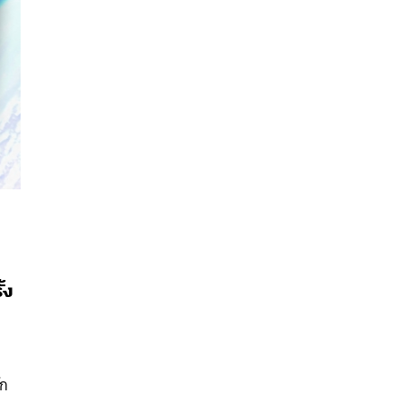
้ง
นหา
SHARE
TWEET
LINE
EMAIL
ัก