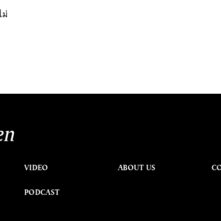
ไม่
en
VIDEO
ABOUT US
C
PODCAST