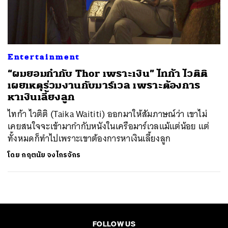
ค้นหา
SHARE
TWEET
LINE
EMAIL
Entertainment
“ผมยอมกำกับ Thor เพราะเงิน” ไทก้า ไวติติ
เผยเหตุร่วมงานกับมาร์เวล เพราะต้องการ
หาเงินเลี้ยงลูก
ไทก้า ไวติติ (Taika Waititi) ออกมาให้สัมภาษณ์ว่า เขาไม่
เคยสนใจจะเข้ามากำกับหนังในเครือมาร์เวลแม้แต่น้อย แต่
ทั้งหมดก็ทำไปเพราะเขาต้องการหาเงินเลี้ยงลูก
โดย
กฤตนัย จงไกรจักร
FOLLOW US