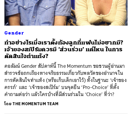
ค้นหา
SHARE
TWEET
LINE
EMAIL
Gender
ทำอย่างไรเมื่อเราตั้งท้องลูกที่แฟนไม่อยากมี?
เจ้าของสเปิร์มควรมี ‘ส่วนร่วม’ แค่ไหน ในการ
ตัดสินใจทำแท้ง?
คอลัมน์ Gender สัปดาห์นี้ The Momentum ขอชวนผู้อ่านมา
สำรวจข้อถกเถียงทางจริยธรรมเกี่ยวกับพลวัตของอำนาจใน
การตัดสินใจทำแท้ง (หรือเก็บเด็กเอาไว้) ทั้งในฐานะ ‘เจ้าของ
ครรภ์’ และ ‘เจ้าของสเปิร์ม’ บนจุดยืน ‘Pro-Choice’ ที่ตั้ง
คำถามต่อว่า แล้วใครบ้างที่มีส่วนร่วมใน ‘Choice’ ที่ว่า?
โดย
THE MOMENTUM TEAM