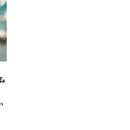
้ง
นหา
SHARE
TWEET
LINE
EMAIL
อาจ