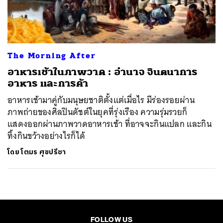
ค้นหา
SHARE
TWEET
LINE
EMAIL
The Morning After
อาหารเช้าในภาพวาด : อำนาจ จินตนาการ
อาหาร และการค้า
อาหารเช้ามาคู่กับมนุษยชาติตั้งแต่เมื่อไร มีร่องรอยผ่าน
ภาพถ่ายของศิลปินดัชต์ในยุคที่รุ่งเรือง ความรุ่มรวยก็
แสดงออกผ่านภาพวาดอาหารเช้า ที่อาจจะกินแปลก และกิน
ทิ้งกินขว้างอย่างไรก็ได้
โดย
โตมร ศุขปรีชา
FOLLOW US