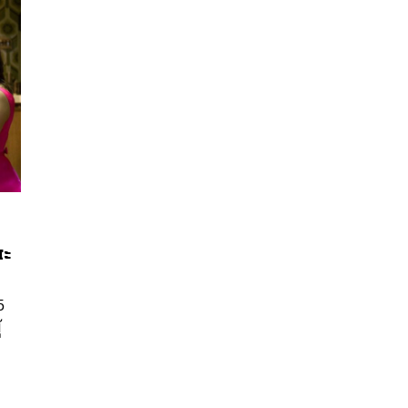
สะ
นหา
SHARE
TWEET
LINE
EMAIL
5
้