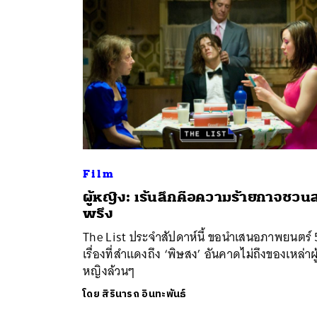
Film
ผู้หญิง: เร้นลึกคือความร้ายกาจชวน
ค้
พรึง
The List ประจำสัปดาห์นี้ ขอนำเสนอภาพยนตร์ 
เรื่องที่สำแดงถึง ‘พิษสง’ อันคาดไม่ถึงของเหล่าผู
หญิงล้วนๆ
โดย
สิรินารถ อินทะพันธ์