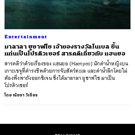
ค้นหา
SHARE
TWEET
LINE
EMAIL
Entertainment
มาลาลา ยูซาฟไซ เจ้าของรางวัลโนเบล ขึ้น
แท่นเป็นโปรดิวเซอร์ สารคดีเกี่ยวกับ แฮนยอ
สารคดีว่าด้วยเรื่องของ แฮนยอ (Haenyeo) นักดำน้ำหญิงบน
เกาะเชจูที่ดำรงชีพด้วยการจับสัตว์ทะเล และดำน้ำลึกโดยไม่
ต้องพึ่งพาถังออกซิเจน ซึ่งได้มาลาลา ยูซาฟไซ มาเป็น
โปรดิวเซอร์
โดย
ณัชชา วิเชียร