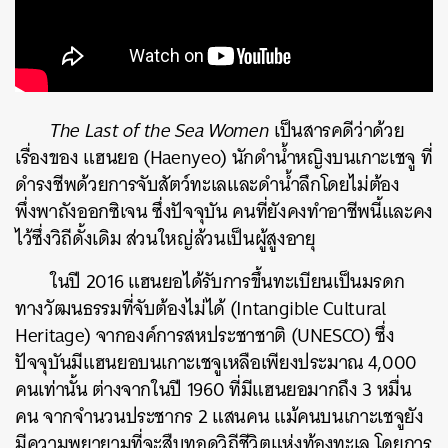
The Last of the Sea Women
เป็นสารคดีว่าด้วย
เรื่องของ แฮนยอ (
Haenyeo
) นักดำน้ำหญิงบนเกาะเชจู ที่
ดำรงชีพด้วยการจับสัตว์ทะเลและดำน้ำลึกโดยไม่ต้อง
พึ่งพาถังออกซิเจน ซึ่งปัจจุบัน คนที่ยังคงทำอาชีพนี้และคง
ไว้ซึ่งวิถีดั้งเดิม ส่วนใหญ่ล้วนเป็นผู้สูงอายุ
ในปี 2016 แฮนยอ
ได้รับการขึ้นทะเบียนเป็นมรดก
ทางวัฒนธรรมที่จับต้องไม่ได้ (Intangible Cultural
Heritage) จากองค์กา
รสหประชาชาติ (UNESCO) ซึ่ง
ปัจจุบันมีแฮนยอบนเกาะเชจูเหลือเพียงประมาณ 4,000
คนเท่านั้น ต่างจากในปี 1960 ที่มีแฮนยอมากถึง 3 หมื่น
คน จากจำนวนประชากร 2 แสนคน แม้คนบนเกาะ
เชจูยัง
มีความพยายามที่จะสืบทอดวิถีชีวิตแห่งท้องทะเล โดยการ