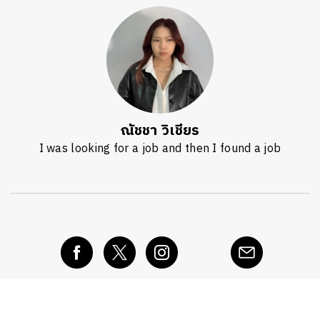
ณัชชา วิเชียร
I was looking for a job and then I found a job