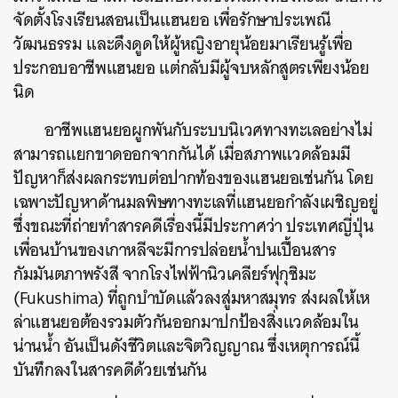
จัดตั้งโรงเรียนสอนเป็นแฮนยอ เพื่อรักษาประเพณี
วัฒนธรรม และดึงดูดให้ผู้หญิงอายุน้อยมาเรียนรู้เพื่อ
ประกอบอาชีพแฮนยอ แต่กลับมีผู้จบหลักสูตรเพียงน้อย
นิด
อาชีพแฮนยอผูกพันกับระบบนิเวศทางทะเลอย่างไม่
สามารถแยกขาดออกจากกันได้ เมื่อสภาพแวดล้อมมี
ปัญหาก็ส่งผลกระทบต่อปากท้องของแฮนยอเช่นกัน โดย
เฉพาะปัญหาด้านมลพิษทางทะเลที่แฮนยอกำลังเผชิญอยู่
ซึ่งขณะที่ถ่ายทำสารคดีเรื่องนี้มีประกาศว่า ประเทศญี่ปุ่น
เพื่อนบ้านของเกาหลีจะมีการปล่อยน้ำปนเปื้อนสาร
ค้นหา
กัมมันตภาพรังสี จากโรงไฟฟ้านิวเคลียร์ฟุกุชิมะ
SHARE
TWEET
LINE
EMAIL
(Fukushima) ที่ถูกบำบัดแล้วลงสู่มหาสมุทร ส่งผลให้เห
ล่าแฮนยอต้องรวมตัวกันออกมาปกป้องสิ่งแวดล้อมใน
น่านน้ำ อันเป็นดังชีวิตและจิตวิญญาณ ซึ่งเหตุการณ์นี้
บันทึกลงในสารคดีด้วยเช่นกัน