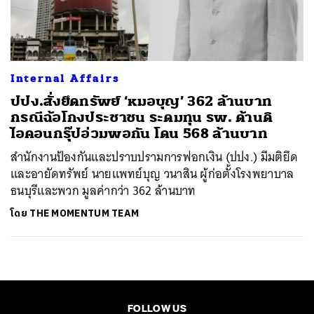
ค้นหา
SHARE
TWEET
LINE
EMAIL
Internal Affairs
ปปง.สั่งยึดทรัพย์ ‘หมอบุญ’ 362 ล้านบาท
กรณีฉ้อโกงประชาชน ระดมทุน รพ. ด้านดิ
ไอคอนกรุ๊ปอ่วมพอกัน โดน 568 ล้านบาท
สำนักงานป้องกันและปราบปรามการฟอกเงิน (ปปง.) มีมติยึด
และอายัดทรัพย์ นายแพทย์บุญ วนาสิน ผู้ก่อตั้งโรงพยาบาล
ธนบุรีและพวก มูลค่ากว่า 362 ล้านบาท
โดย
THE MOMENTUM TEAM
FOLLOW US