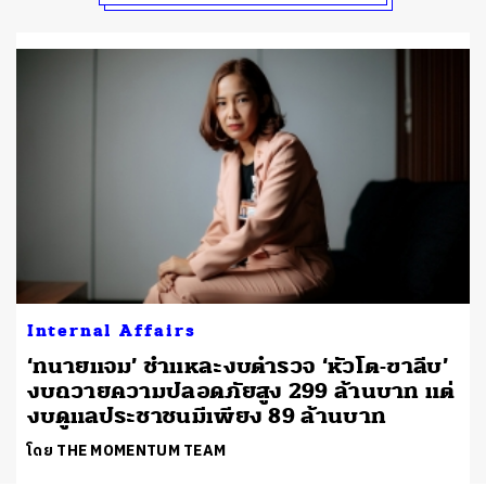
Internal Affairs
‘ทนายแจม’ ชำแหละงบตำรวจ ‘หัวโต-ขาลีบ’
งบถวายความปลอดภัยสูง 299 ล้านบาท แต่
งบดูแลประชาชนมีเพียง 89 ล้านบาท
โดย THE MOMENTUM TEAM