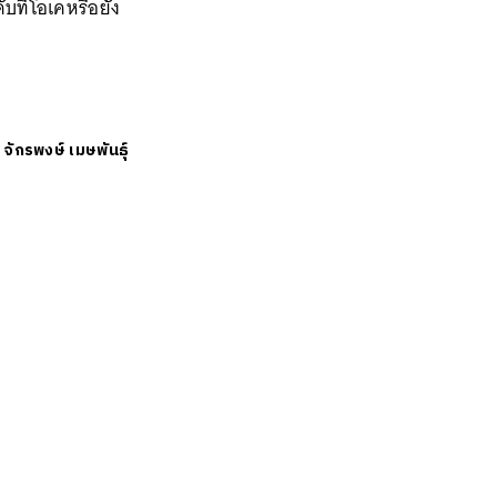
ับที่โอเคหรือยัง
ย
จักรพงษ์ เมษพันธุ์