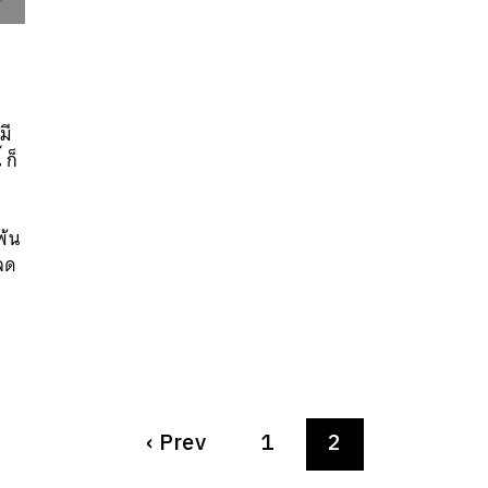
มี
 ก็
พ้น
อลด
‹
Prev
1
2