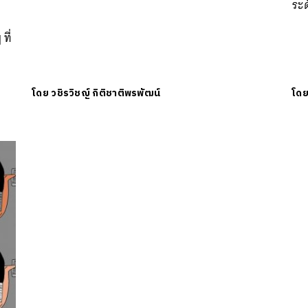
ระด
ที่
โดย
วชิรวิชญ์ กิติชาติพรพัฒน์
โด
นหา
SHARE
TWEET
LINE
EMAIL