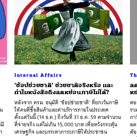
Internal Affairs
Th
‘ช้อปช่วยชาติ’ ช่วยชาติจริงหรือ และ
ลด
ทำไมหนังสือถึงลดหย่อนภาษีไม่ได้?
หย
หลังจาก ครม. อนุมัติ ‘ช้อปช่วยชาติ’ ที่ยกเว้นภาษี
ตอ
ัน
ให้คนที่ซื้อสินค้าและค่าบริการภายในประเทศ
รว
จ
ตั้งแต่วันนี้ (14 ธ.ค.) ถึงวันที่ 31 ธ.ค. 59 ตามจำนวน
ภาษ
มี
ที่จ่ายจริง แต่ไม่เกิน 15,000 บาท เพื่อหวังกระตุ้น
ลดห
่า
เศรษฐกิจ และบรรเทาภาระภาษีให้ประชาชน
ต้อ