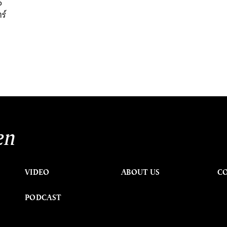
5
ร์
en
VIDEO
ABOUT US
C
PODCAST