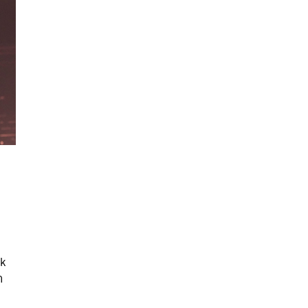
นหา
SHARE
TWEET
LINE
EMAIL
ok
า