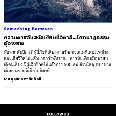
ค้นหา
SHARE
TWEET
LINE
EMAIL
Something Between
ความตายอันสงัดเงียบที่อิตาลี…โศกนาฏกรรม
ผู้อพยพ
นับจากต้นปีมา มีผู้ลี้ภัยที่เสี่ยงตายข้ามทะเลเมดิเตอร์เรเนียน
และเสียชีวิตไปแล้วมากกว่าพันราย... หากนับเดือนมิถุนายน
เดือนเดียว มีผู้เสียชีวิตไปแล้วกว่า 500 คน ส่วนใหญ่พยายาม
เดินทางจากลิเบียไปอิตาลี
โดย
บุญโชค พานิชศิลป์
FOLLOW US