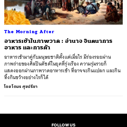
ค้นหา
SHARE
TWEET
LINE
EMAIL
The Morning After
อาหารเช้าในภาพวาด : อำนาจ จินตนาการ
อาหาร และการค้า
อาหารเช้ามาคู่กับมนุษยชาติตั้งแต่เมื่อไร มีร่องรอยผ่าน
ภาพถ่ายของศิลปินดัชต์ในยุคที่รุ่งเรือง ความรุ่มรวยก็
แสดงออกผ่านภาพวาดอาหารเช้า ที่อาจจะกินแปลก และกิน
ทิ้งกินขว้างอย่างไรก็ได้
โดย
โตมร ศุขปรีชา
FOLLOW US