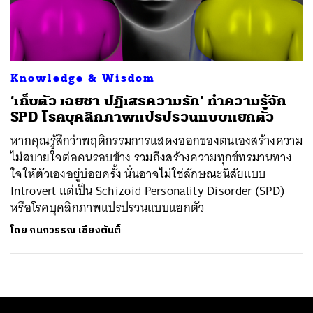
ค้นหา
SHARE
TWEET
LINE
EMAIL
Knowledge & Wisdom
‘เก็บตัว เฉยชา ปฏิเสธความรัก’ ทำความรู้จัก
SPD โรคบุคลิกภาพแปรปรวนแบบแยกตัว
หากคุณรู้สึกว่าพฤติกรรมการแสดงออกของตนเองสร้างความ
ไม่สบายใจต่อคนรอบข้าง รวมถึงสร้างความทุกข์ทรมานทาง
ใจให้ตัวเองอยู่บ่อยครั้ง นั่นอาจไม่ใช่ลักษณะนิสัยแบบ
Introvert แต่เป็น Schizoid Personality Disorder (SPD)
หรือโรคบุคลิกภาพแปรปรวนแบบแยกตัว
โดย
กนกวรรณ เชียงตันติ์