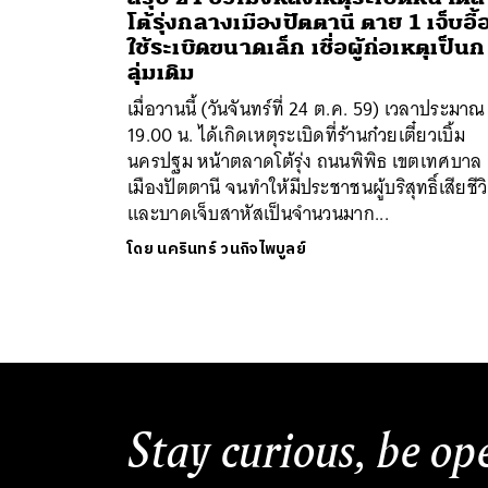
โต้รุ่งกลางเมืองปัตตานี ตาย 1 เจ็บอื้
ใช้ระเบิดขนาดเล็ก เชื่อผู้ก่อเหตุเป็นก
ลุ่มเดิม
เมื่อวานนี้ (วันจันทร์ที่ 24 ต.ค. 59) เวลาประมาณ
19.00 น. ได้เกิดเหตุระเบิดที่ร้านก๋วยเตี๋ยวเบิ้ม
นครปฐม หน้าตลาดโต้รุ่ง ถนนพิพิธ เขตเทศบาล
เมืองปัตตานี จนทำให้มีประชาชนผู้บริสุทธิ์เสียชีว
ค้
และบาดเจ็บสาหัสเป็นจำนวนมาก...
โดย
นครินทร์ วนกิจไพบูลย์
Stay curious, be op