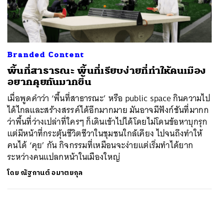
ค้นหา
SHARE
TWEET
LINE
EMAIL
Branded Content
พื้นที่สาธารณะ พื้นที่เรียบง่ายที่ทำให้คนเมือง
อยากคุยกันมากขึ้น
เมื่อพูดคำว่า ‘พื้นที่สาธารณะ’ หรือ public space กินความไป
ได้ไกลและสร้างสรรค์ได้อีกมากมาย มันอาจมีฟังก์ชันที่มากก
ว่าพื้นที่ว่างเปล่าที่ใครๆ ก็เดินเข้าไปได้โดยไม่โดนข้อหาบุกรุก
แต่มีหน้าที่กระตุ้นชีวิตชีวาในชุมชนใกล้เคียง ไปจนถึงทำให้
คนได้ ‘คุย’ กัน กิจกรรมที่เหมือนจะง่ายแต่เริ่มทำได้ยาก
ระหว่างคนแปลกหน้าในเมืองใหญ่
โดย
ณัฐกานต์ อมาตยกุล