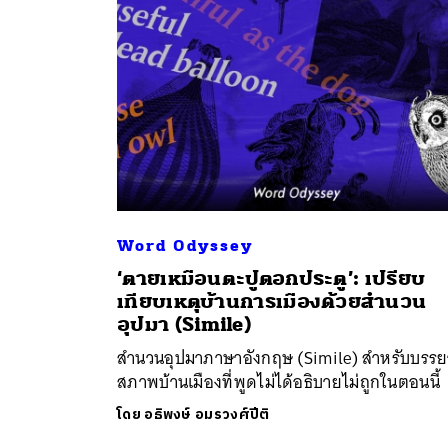
Word Odyssey
‘ตายเหมือนตะปูตอกประตู’: เปรียบ
ค้
เทียบเหตุบ้านการเมืองด้วยสำนวน
อุปมา (Simile)
สำนวนอุปมาภาษาอังกฤษ (Simile) สำหรับบรร
สภาพบ้านเมืองที่พูดไม่ได้อธิบายไม่ถูกในตอนนี้
โดย
อธิพงษ์ อมรวงศ์ปีติ