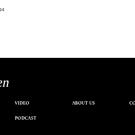
ดวง
นหา
SHARE
TWEET
LINE
EMAIL
en
VIDEO
ABOUT US
C
PODCAST