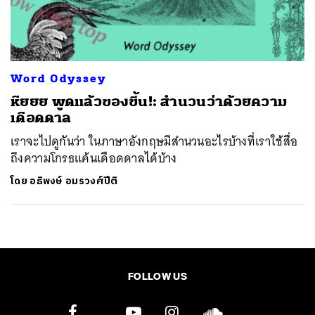
ค้นหา
SHARE
TWEET
LINE
EMAIL
Word Odyssey
หืยยย พูดแล้วของขึ้น!: สำนวนว่าด้วยความ
เดือดดาล
เราจะไปดูกันว่า ในภาษาอังกฤษมีสำนวนอะไรบ้างที่เราใช้สื่อ
ถึงความโกรธแค้นเดือดดาลได้บ้าง
โดย
อธิพงษ์ อมรวงศ์ปีติ
FOLLOW US