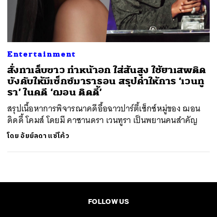
ค้นหา
SHARE
TWEET
LINE
EMAIL
Entertainment
สั่งทาเล็บขาว ทำหน้าอก ใส่ส้นสูง ใช้ยาเสพติด
บังคับให้มีเซ็กซ์มาราธอน สรุปคำให้การ ‘เวนทู
รา’ ในคดี ‘ฌอน ดิดดี้’
สรุปเนื้อหาการพิจารณาคดีอื้อฉาวปาร์ตี้เซ็กซ์หมู่ของ ฌอน
ดิดดี้ โคมส์ โดยมี คาซานดรา เวนทูรา เป็นพยานคนสำคัญ
โดย
อัยย์ลดา แซ่โค้ว
FOLLOW US