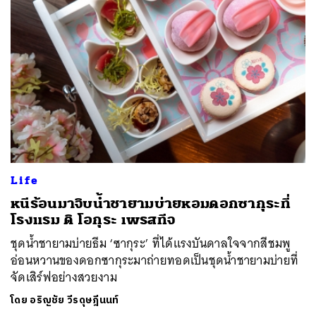
Life
หนีร้อนมาจิบน้ำชายามบ่ายหอมดอกซากุระที่
โรงแรม ดิ โอกุระ เพรสทีจ
ชุดน้ำชายามบ่ายธีม ‘ซากุระ’ ที่ได้แรงบันดาลใจจากสีชมพู
อ่อนหวานของดอกซากุระมาถ่ายทอดเป็นชุดน้ำชายามบ่ายที่
จัดเสิร์ฟอย่างสวยงาม
โดย
อริญชัย วีรดุษฎีนนท์