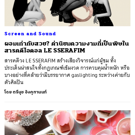
Screen and Sound
ผอมเท่ากับสวย? ค่านิยมความงามที่เป็นพิษใน
สารคดีไอดอล LE SSERAFIM
สารคดีวง LE SSERAFIM สร้างเสียงวิจารณ์แก่ผู้ชม ทั้ง
ประเด็นน่าสนใจทั้งกฎเกณฑ์เข้มงวด การควบคุมน้ำหนัก หรือ
บางอย่างที่คล้ายว่ามีบรรยากาศ gaslighting ระหว่างค่ายกับ
ตัวศิลปิน
โดย
ตรีนุช อิงคุทานนท์
ค้นหา
SHARE
TWEET
LINE
EMAIL