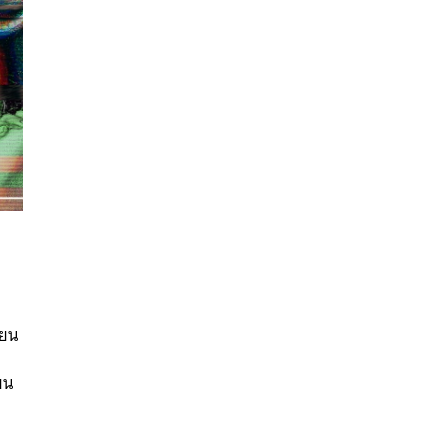
ด
นหา
SHARE
TWEET
LINE
EMAIL
ียน
ยน