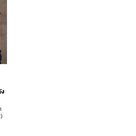
ัง
นหา
อ
SHARE
TWEET
LINE
EMAIL
t)