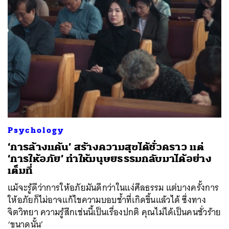
ค้นหา
SHARE
TWEET
LINE
EMAIL
Psychology
‘การล้างแค้น’ สร้างความสุขได้ชั่วคราว แต่
‘การให้อภัย’ ทำให้มนุษยธรรมกลับมาได้อย่าง
เต็มที่
แม้จะรู้ดีว่าการให้อภัยมันดีกว่าในแง่ศีลธรรม แต่บางครั้งการ
ให้อภัยก็ไม่อาจแก้ไขความบอบช้ำที่เกิดขึ้นแล้วได้ ซึ่งทาง
จิตวิทยา ความรู้สึกเช่นนี้เป็นเรื่องปกติ คุณไม่ได้เป็นคนชั่วร้าย
‘ขนาดนั้น’