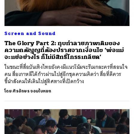
Screen and Sound
The Glory Part 2: ทุบทำลายภาพเดิมของ
ความกตัญญูที่ต้องปราศจากเงื่อนไข ‘พ่อแม่
จะแย่อย่างไร ก็ไม่มีสิทธิ์โกรธเกลียด’
ในขณะที่สื่อบันเทิงไทยยังคงมีแนวโน้มจะรีเมกละครที่สอนใจ
คน สื่อเกาหลีได้ก้าวผ่านไปสู่อีกชุดความคิดว่า สื่อที่ดีควร
ชี้นำสังคมให้เดินไปสู่ทิศทางที่เปิดกว้าง
โดย
ศิรอักษร จอมใบหยก