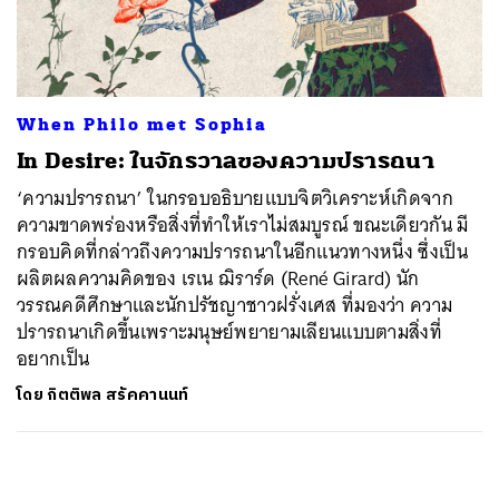
ค้นหา
SHARE
TWEET
LINE
EMAIL
When Philo met Sophia
In Desire: ในจักรวาลของความปรารถนา
‘ความปรารถนา’ ในกรอบอธิบายแบบจิตวิเคราะห์เกิดจาก
ความขาดพร่องหรือสิ่งที่ทำให้เราไม่สมบูรณ์ ขณะเดียวกัน มี
กรอบคิดที่กล่าวถึงความปรารถนาในอีกแนวทางหนึ่ง ซึ่งเป็น
ผลิตผลความคิดของ เรเน ฌิราร์ด (René Girard) นัก
วรรณคดีศึกษาและนักปรัชญาชาวฝรั่งเศส ที่มองว่า ความ
ปรารถนาเกิดขึ้นเพราะมนุษย์พยายามเลียนแบบตามสิ่งที่
อยากเป็น
โดย
กิตติพล สรัคคานนท์