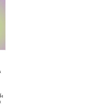
ด
นหา
SHARE
TWEET
LINE
EMAIL
่ง
บ