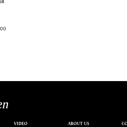
อีส
100
en
VIDEO
ABOUT US
C