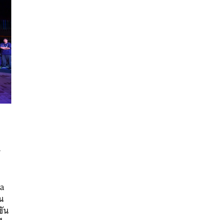
ต
na
นหา
าน
SHARE
TWEET
LINE
EMAIL
ขัน