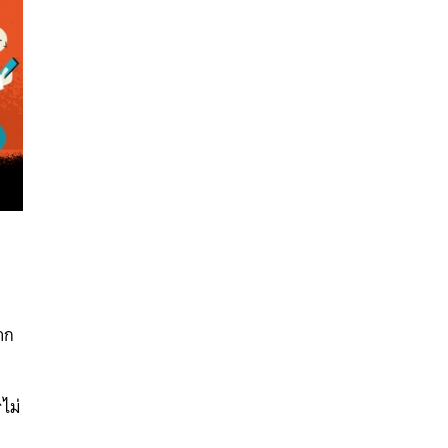
นหา
าก
SHARE
TWEET
LINE
EMAIL
น
ไม่