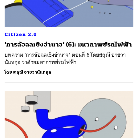
Citizen 2.0
‘การฉ้อฉลเชิงอำนาจ’ (6): มหากาพย์รถไฟฟ้า
บทความ ‘การฉ้อฉลเชิงอำนาจ’ ตอนที่ 6 โดยสฤณี อาชวา
นันทกุล ว่าด้วยมหากาพย์รถไฟฟ้า
โดย
สฤณี อาชวานันทกุล
ค้นหา
SHARE
TWEET
LINE
EMAIL