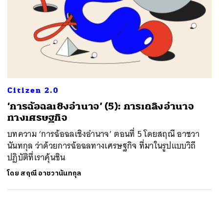
Citizen 2.0
‘การฉ้อฉลเชิงอำนาจ’ (5): การเถลิงอำนาจ
ทางเศรษฐกิจ
บทความ ‘การฉ้อฉลเชิงอำนาจ’ ตอนที่ 5 โดยสฤณี อาชวา
นันทกุล ว่าด้วยการฉ้อฉลทางเศรษฐกิจ ที่มาในรูปแบบวิถี
ปฏิบัติที่เราคุ้นชิน
โดย
สฤณี อาชวานันทกุล