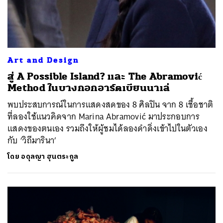
Art and Design
สู่ A Possible Island? และ The Abramović
Method ในบางกอกอาร์ตเบียนนาเล่
พบประสบการณ์ในการแสดงสดของ 8 ศิลปิน จาก 8 เชื้อชาติ
ที่ลองใช้แนวคิดจาก Marina Abramović มาประกอบการ
แสดงของตนเอง รวมถึงให้ผู้ชมได้ลองดำดิ่งเข้าไปในตัวเอง
กับ ‘วิถีมารินา’
โดย
อดุลญา ฮุนตระกูล