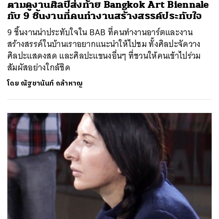
ตามดูงานศิลป์ส่งท้าย Bangkok Art Biennale
กับ 9 ชิ้นงานที่คนทำงานสร้างสรรค์ประทับใจ
9 ชิ้นงานน่าประทับใจใน BAB ที่คนทำงานอาร์ตและงาน
สร้างสรรค์ในบ้านเราอยากแนะนำให้ไปชม ทั้งศิลปะจัดวาง
ศิลปะแสดงสด และศิลปะแขนงอื่นๆ ที่ชวนให้คนเข้าไปร่วม
สัมผัสอย่างใกล้ชิด
โดย
ณัฐชานันท์ กล้าหาญ
ค้นหา
SHARE
TWEET
LINE
EMAIL