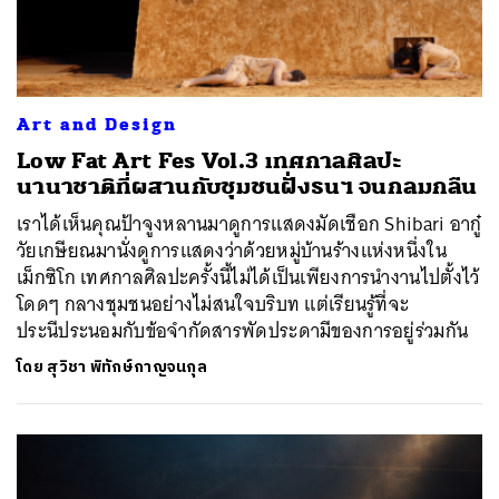
Art and Design
Low Fat Art Fes Vol.3 เทศกาลศิลปะ
นานาชาติที่ผสานกับชุมชนฝั่งธนฯ จนกลมกลืน
เราได้เห็นคุณป้าจูงหลานมาดูการแสดงมัดเชือก Shibari อากู๋
วัยเกษียณมานั่งดูการแสดงว่าด้วยหมู่บ้านร้างแห่งหนึ่งใน
เม็กซิโก เทศกาลศิลปะครั้งนี้ไม่ได้เป็นเพียงการนำงานไปตั้งไว้
โดดๆ กลางชุมชนอย่างไม่สนใจบริบท แต่เรียนรู้ที่จะ
ประนีประนอมกับข้อจำกัดสารพัดประดามีของการอยู่ร่วมกัน
โดย
สุวิชา พิทักษ์กาญจนกุล