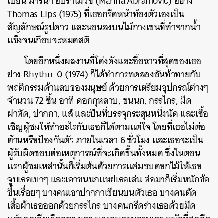
เบียน มารินา อบราโมวิช (Marina Abramović) อย่าง
Thomas Lips (1975) ที่เธอกรีดหน้าท้องตัวเองเป็น
สัญลักษณ์รูปดาว และนอนลงบนไม้กางเขนที่ทำจากน้ำ
แข็งจนเกือบจะหมดสติ
โดยอีกหนึ่งผลงานที่โด่งดังและอื้อฉาวที่สุดของเธอ
ย่าง Rhythm 0 (1974) ก็ได้ทำการทดลองอันท้าทายกับ
พฤติกรรมด้านลบของมนุษย์ ด้วยการเตรียมอุปกรณ์ต่างๆ
จำนวน 72 ชิ้น อาทิ ดอกกุหลาบ, ขนนก, กรรไกร, มีด
ผ่าตัด, ปากกา, แส้ และปืนที่บรรจุกระสุนหนึ่งนัด และเชื้อ
เชิญผู้ชมให้ทำอะไรกับเธอก็ได้ตามแต่ใจ โดยที่เธอไม่ต่อ
ต้านหรือป้องกันตัว ภายในเวลา 6 ชั่วโมง และเธอจะเป็น
ผู้รับผิดชอบต่อเหตุการณ์ที่จะเกิดขึ้นทั้งหมด ซึ่งในตอน
แรกผู้ชมเหล่านั้นก็เริ่มต้นด้วยการแค่มอบดอกไม้ให้เธอ
จูบเธอเบาๆ และเอาขนนกแหย่เธอเล่น ต่อมาก็เริ่มหนักข้อ
ขึ้นเรื่อยๆ บางคนเอาปากกาเขียนบนตัวเธอ บางคนตัด
เสื้อผ้าเธอออกด้วยกรรไกร บางคนกรีดร่างเธอด้วยมีด