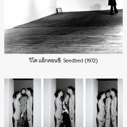
วีโต แอ็กคอนซี: Seedbed (1972)