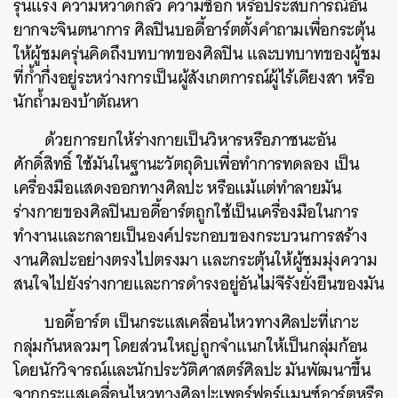
รุนแรง ความหวาดกลัว ความช็อก หรือประสบการณ์อัน
ยากจะจินตนาการ ศิลปินบอดี้อาร์ตตั้งคำถามเพื่อกระตุ้น
ให้ผู้ชมครุ่นคิดถึงบทบาทของศิลปิน และบทบาทของผู้ชม
ที่ก้ำกึ่งอยู่ระหว่างการเป็นผู้สังเกตการณ์ผู้ไร้เดียงสา หรือ
นักถ้ำมองบ้าตัณหา
ด้วยการยกให้ร่างกายเป็นวิหารหรือภาชนะอัน
ศักดิ์สิทธิ์ ใช้มันในฐานะวัตถุดิบเพื่อทำการทดลอง เป็น
เครื่องมือแสดงออกทางศิลปะ หรือแม้แต่ทำลายมัน
ร่างกายของศิลปินบอดี้อาร์ตถูกใช้เป็นเครื่องมือในการ
ทำงานและกลายเป็นองค์ประกอบของกระบวนการสร้าง
งานศิลปะอย่างตรงไปตรงมา และกระตุ้นให้ผู้ชมมุ่งความ
สนใจไปยังร่างกายและการดำรงอยู่อันไม่จีรังยั่งยืนของมัน
บอดี้อาร์ต เป็นกระแสเคลื่อนไหวทางศิลปะที่เกาะ
กลุ่มกันหลวมๆ โดยส่วนใหญ่ถูกจำแนกให้เป็นกลุ่มก้อน
โดยนักวิจารณ์และนักประวัติศาสตร์ศิลปะ มันพัฒนาขึ้น
จากกระแสเคลื่อนไหวทางศิลปะเพอร์ฟอร์แมนซ์อาร์ตหรือ