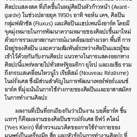
ศิลปะแสดงสด ที่เกิดขึ้นในหมู่ศิลปินหัวก้าวหน้า (Avant-
garde) ในช่วงปลายยุค 1950s อาทิ จอห์น เคจ, ศิลปิน
กลุ่มฟลักซัส (Fluxus) และศิลปินแฮปเพนนิ่งอาร์ต โดยมี
จุดมุ่งหมายในการพัฒนาความหมายของศิลปะขึ้นมาใหม่
ด้วยการรวมเอาสถานการณ์แวดล้อมอย่างเวลา พื้นที่ การ
มีอยู่ของศิลปิน และความสัมพันธ์ระหว่างศิลปินและผู้ชม
เข้าไว้ด้วยกันกับงานศิลปะ แนวทางในการแสดงออกทาง
ศิลปะนี้แพร่หลายไปทั่วสหรัฐอมริกา ยุโรป และเอเชีย
รวม
ถึงกระแสเคลื่อนไหวนูโว เรียลิสม์ (Nouveau Réalisme)
ในฝรั่งเศส ซึ่งมีส่วนสำคัญในการพัฒนาเพอร์ฟอร์แมนซ์
อาร์ต ที่มุ่งเน้นในการใช้ร่างกายของศิลปินและอาสาสมัคร
ในการทำงานศิลปะ
ผลงานที่เป็นที่ถกเถียงกันว่าเป็นงาน บอดี้อาร์ต ชิ้น
แรกๆ ก็คือผลงานของศิลปินชาวฝรั่งเศส อีฟว์ คไลน์
(Yves Klein) ที่สำรวจแนวคิดของการใช้ร่างกายของ
มนุษย์เป็นเครื่องมือ สื่อ และหัวข้อในการทำงานศิลปะ ที่