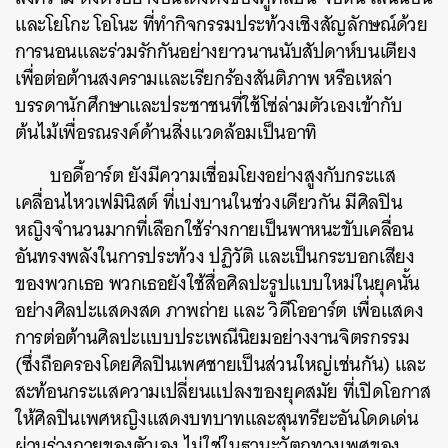
และโยโกะ โอโนะ ที่ทำกิจกรรมประท้วงเชิงสัญลักษณ์ด้วย
การนอนและร่วมรักกันอย่างยาวนานนับสัปดาห์บนเตียง
เพื่อต่อต้านสงครามและเรียกร้องสันติภาพ หรือเหล่า
บรรดานักศึกษาและประชาชนที่ใช้โซ่ล่ามตัวเองเข้ากับ
ต้นไม้เพื่อรณรงค์ด้านสิ่งแวดล้อมเป็นอาทิ
บอดี้อาร์ต ยังมีความเชื่อมโยงอย่างสูงกับกระแส
เคลื่อนไหวเฟมินิสต์ ที่เบ่งบานในช่วงเดียวกัน มีศิลปิน
หญิงจำนวนมากที่เลือกใช้ร่างกายเป็นพาหนะขับเคลื่อน
อันทรงพลังในการประท้วง ปฏิวัติ และเป็นกระบอกเสียง
ของพวกเธอ พวกเธอยังใช้สื่อศิลปะรูปแบบใหม่ในยุคนั้น
อย่างศิลปะแสดงสด ภาพถ่าย และ วิดีโออาร์ต เพื่อแสดง
การต่อต้านศิลปะแบบประเพณีนิยมอย่างงานจิตรกรรม
(ซึ่งถือครองโดยศิลปินเพศชายเป็นส่วนใหญ่เช่นกัน) และ
สะท้อนกระแสความเปลี่ยนแปลงของยุคสมัย ที่เปิดโอกาส
ให้ศิลปินเพศหญิงแสดงบทบาทและสุนทรียะอันโดดเด่น
ผ่านร่างกายของตัวเอง ไม่ใช่ในฐานะวัตถุทางเพศของ