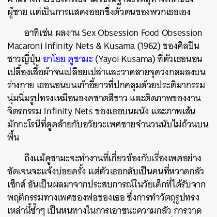
ผู้ชาย แต่เป็นการแสดงออกซึ่งตัวตนของพวกเธอเอง
อาทิเช่น ผลงาน Sex Obsession Food Obsession
Macaroni Infinity Nets & Kusama (1962) ของศิลปิน
ชาวญี่ปุ่น
ยาโยย คูซามะ
(Yayoi Kusama)
ที่ตัวเธอนอน
เปลื้องเสื้อผ้าจนเปลือยเปล่าและวาดลายจุดวงกลมลงบน
ร่างกาย เธอนอนบนเก้าอี้ยาวที่ปกคลุมด้วยประติมากรรม
นุ่มนิ่มรูปทรงเหมือนองคชาตสีขาว และติดภาพของงาน
จิตรกรรม Infinity Nets ของเธอบนผนัง และภาพเส้น
มักกะโรนีที่ดูคล้ายกับอวัยวะเพศชายจำนวนนับไม่ถ้วนบน
พื้น
ถึงแม้คูซามะจะทำงานที่เกี่ยวข้องกับเรื่องเพศอย่าง
ชัดเจนจะแจ้งบ่อยครั้ง แต่ตัวเธอกลับเป็นคนที่หวาดกลัว
เซ็กส์ อันเป็นผลมาจากประสบการณ์ในวัยเด็กที่ได้รับจาก
พฤติกรรมทางเพศของพ่อของเธอ ซึ่งการทำวัตถุรูปทรง
เหล่านี้ซ้ำๆ เป็นหนทางในการเอาชนะความกลัว การวาด