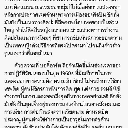
แนวคิดแบบนามธรรมของกลุ่มก็ไม่เอื้อต่อการแสดงออก
หรือการประกาศเจตจำนงทางการเมืองของศิลปิน อีกทั้ง
มันยังเป็นแนวทางศิลปะที่ถือครองโดยเพศชายเป็นส่วน
ใหญ่ ทำให้ศิลปินหญิงหลายคนเสาะแสวงหาการทำงาน
ศิลปะในแนวทางใหม่ๆ ที่สามารถขับเน้นสภาวะของความ
เป็นเพศหญิงด้วยวิธีการที่ตรงไปตรงมา ไปจนถึงก้าวร้าว
รุนแรงกว่าที่เคยเป็นมา
ด้วยความที่ บอดี้อาร์ต ถือกำเนิดขึ้นในช่วงเวลาของ
การปฏิวัติวัฒนธรรมในยุค 1960s ที่มีเสรีภาพในการ
แสดงออกทางความคิด ความรัก เซ็กส์ ไปจนถึงการใช้ยา
เสพติด ผู้คนมีอิสรภาพในการคิด พูด แต่งกาย รวมถึงใช้
ร่างกายในการแสดงออกถึงจุดยืนทางเพศอย่างเสรี อีกทั้ง
มันยังเป็นยุคเฟื่องฟูของกระแสเคลื่อนไหวทางสังคมและ
การเมือง การต่อต้านสงครามเวียดนาม ต้านระเบิด
ปรมาณู ผู้คนต่างใช้ร่างกายเป็นอาวุธในการต่อต้าน
สงคราม ดังตัวอย่างอันโด่งดังของคู่ศิลปิน จอห์น เลนนอน