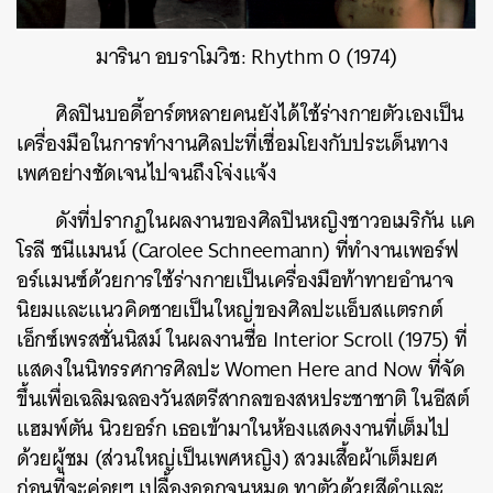
มารินา อบราโมวิช: Rhythm 0 (1974)
ศิลปินบอดี้อาร์ตหลายคนยังได้ใช้ร่างกายตัวเองเป็น
เครื่องมือในการทำงานศิลปะที่เชื่อมโยงกับประเด็นทาง
เพศอย่างชัดเจนไปจนถึงโจ่งแจ้ง
ดังที่ปรากฏในผลงานของศิลปินหญิงชาวอเมริกัน แค
โรลี ชนีแมนน์ (Carolee Schneemann) ที่ทำงานเพอร์ฟ
อร์แมนซ์ด้วยการใช้ร่างกายเป็นเครื่องมือท้าทายอำนาจ
นิยมและแนวคิดชายเป็นใหญ่ของศิลปะแอ็บสแตรกต์
เอ็กซ์เพรสชั่นนิสม์ ในผลงานชื่อ Interior Scroll (1975) ที่
แสดงในนิทรรศการศิลปะ Women Here and Now ที่จัด
ขึ้นเพื่อเฉลิมฉลองวันสตรีสากลของสหประชาชาติ ในอีสต์
แฮมพ์ตัน นิวยอร์ก เธอเข้ามาในห้องแสดงงานที่เต็มไป
ด้วยผู้ชม (ส่วนใหญ่เป็นเพศหญิง) สวมเสื้อผ้าเต็มยศ
ก่อนที่จะค่อยๆ เปลื้องออกจนหมด ทาตัวด้วยสีดำและ