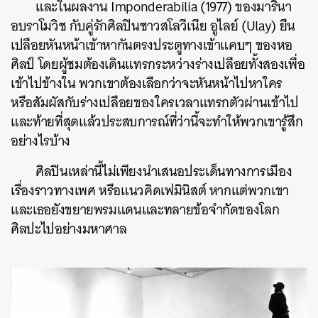
และในผลงาน Imponderabilia (1977) ของมารินา
อบราโมวิช กับคู่รักศิลปินชาวสโลวีเนีย อูไลย์ (Ulay) ยืน
เปลือยหันหน้าเข้าหากันตรงประตูทางเข้าแคบๆ ของหอ
ศิลป์ โดยผู้ชมต้องเดินแทรกระหว่างร่างเปลือยทั้งสองเพื่อ
เข้าไปข้างใน พวกเขาต้องเลือกว่าจะหันหน้าไปหาใคร
หรือสัมผัสกับร่างเปลือยของใครเวลาแทรกตัวผ่านเข้าไป
และท้ายที่สุดแล้วประสบการณ์ที่ว่านี้จะทำให้พวกเขารู้สึก
อย่างไรบ้าง
ศิลปินเหล่านี้ไม่เพียงนำเสนอประเด็นทางการเมือง
เรื่องราวทางเพศ หรือแนวคิดเฟมินิสต์ หากแต่พวกเขา
และเธอยังขยายพรมแดนและทลายข้อจำกัดของโลก
ศิลปะไปอย่างมหาศาล