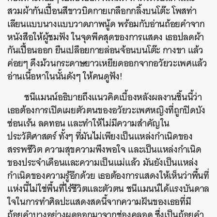
สวมผ้ากันเปื้อนสีขาวบิดกายเกลือกกลิ้งบนโต๊ะ โพสท่า
เลียนแบบนางแบบวาดภาพนู้ด พร้อมกับอ่านถ้อยคำจาก
หนังสือให้ผู้ชมฟัง ในจุดพีคสุดของการแสดง เธอปลดผ้า
กันเปื้อนออก ยืนเปลือยกายล่อนจ้อนบนโต๊ะ กางขา แล้ว
ค่อยๆ ดึงม้วนกระดาษยาวเหยียดออกจากอวัยวะเพศแล้ว
อ่านเนื้อหาในนั้นดังๆ ให้คนดูฟัง!
ชนีแมนน์อธิบายถึงแนวคิดเบื้องหลังผลงานชิ้นนี้ว่า
เธอต้องการเปิดเผยตัวตนของอวัยวะเพศหญิงที่ถูกปิดบัง
ซ่อนเร้น ลดทอน และทำให้ไม่มีความสำคัญใน
ประวัติศาสตร์ ทั้งๆ ที่มันไม่เพียงเป็นแหล่งกำเนิดของ
สรรพชีวิต ความสุขความพึงพอใจ และเป็นแหล่งกำเนิด
ของประจำเดือนและความเป็นแม่แล้ว มันยังเป็นแหล่ง
กำเนิดของความรู้อีกด้วย เธอต้องการแสดงให้เห็นว่าพื้นที่
แห่งนี้ไม่ใช่พื้นที่ไร้ชีวิตและตัวตน ชนีแมนน์ได้แรงบันดาล
ใจในการทำศิลปะแสดงสดนี้จากความฝันของเธอที่มี
ถ้อยคำบางอย่างผุดออกมาจากช่องคลอด ซึ่งเป็นถ้อยคำ