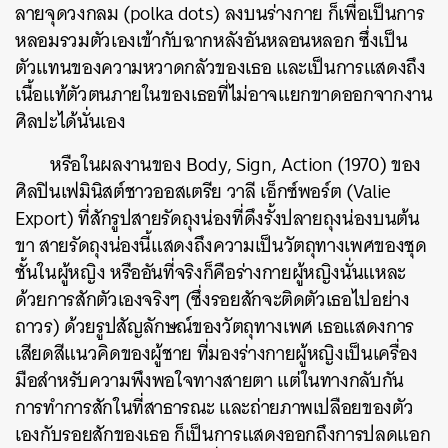
ลายจุดวงกลม (polka dots) ลงบนร่างกาย ก็เพื่อเป็นการ
หลอมรวมตัวเองเข้ากับฉากหลังอันหลอนหลอก ซึ่งเป็น
ตัวแทนของความหวาดกลัวของเธอ และเป็นการแสดงถึง
เนื้อแท้ตัวตนภายในของเธอที่ไม่อาจแยกขาดออกจากงาน
ศิลปะได้นั่นเอง
หรือในผลงานของ Body, Sign, Action (1970) ของ
ศิลปินเฟมินิสต์ชาวออสเตรีย วาลี เอ็กซ์พอร์ต (Valie
Export) ที่สักรูปสายรัดถุงน่องที่ดึงรั้งปลายถุงน่องบนต้น
ขา สายรัดถุงน่องนี้แสดงถึงความเป็นวัตถุทางเพศของชุด
ชั้นในผู้หญิง หรืออันที่จริงก็คือร่างกายผู้หญิงนั่นแหละ
ด้วยการสักตัวเองจริงๆ (ซึ่งรอยสักจะติดตัวเธอไปอย่าง
ถาวร) ด้วยรูปสัญลักษณ์ของวัตถุทางเพศ เธอแสดงการ
เสียดสีแนวคิดของผู้ชาย ที่มองร่างกายผู้หญิงเป็นเครื่อง
มือสำหรับความพึงพอใจทางสายตา แต่ในทางกลับกัน
การทำการสักในที่สาธารณะ และถ่ายภาพเปลือยของตัว
เองกับรอยสักของเธอ ก็เป็นการแสดงออกถึงการปลดแอก