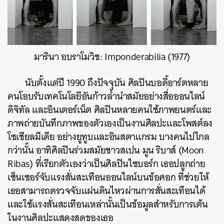
มารินา อบราโมวิช: Imponderabilia (1977)
นับตั้งแต่ปี 1990 ถึงปัจจุบัน ศิลปินบอดี้อาร์ตหลาย
คนโอบรับเทคโนโลยีอันก้าวล้ำนำสมัยอย่างสื่อออนไลน์
ดิจิทัล และอินเตอร์เน็ต ศิลปินหลายคนใช้ภาพยนตร์และ
ภาพถ่ายบันทึกภาพของตัวเองเป็นงานศิลปะและโพสต์ลง
โซเชียลมีเดีย อย่างยูทูบและอินสตาแกรม บางคนไปไกล
กว่านั้น อาทิศิลปินร่วมสมัยชาวสเปน มูน ริบาส์ (Moon
Ribas) ที่เรียกตัวเองว่าเป็นศิลปินไซบอร์ก เธอปลูกถ่าย
เซ็นเซอร์จับแรงสั่นสะเทือนออนไลน์บนข้อศอก ที่ช่วยให้
เธอสามารถตรวจจับแผ่นดินไหวผ่านการสั่นสะเทือนได้
และใช้แรงสั่นสะเทือนเหล่านั้นเป็นข้อมูลสำหรับการเต้น
ในงานศิลปะแสดงสดของเธอ