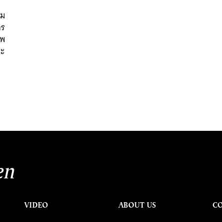
รม
กร
าพ
ละ
นหา
SHARE
TWEET
LINE
EMAIL
en
VIDEO
ABOUT US
C