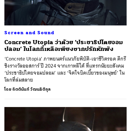
Screen and Sound
Concrete Utopia ว่าด้วย ‘ประชาธิปไตยจอม
ปลอม’ ในโลกที่เหลือเพียงซากปรักหักพัง
‘Concrete Utopia’ ภาพยนตร์แนวภัยพิบัติ-เอาชีวิตรอด ดีกรี
ชิงรางวัลออสการ์ ปี 2024 จากเกาหลีใต้ ที่แทรกนัยยะสังคม
‘ประชาธิปไตยจอมปลอม’ และ ‘จิตใจบิดเบี้ยวของมนุษย์’ ใน
โลกที่ล่มสลาย
โดย
กิตตินันท์ วัฒนธิติกุล
ค้นหา
SHARE
TWEET
LINE
EMAIL