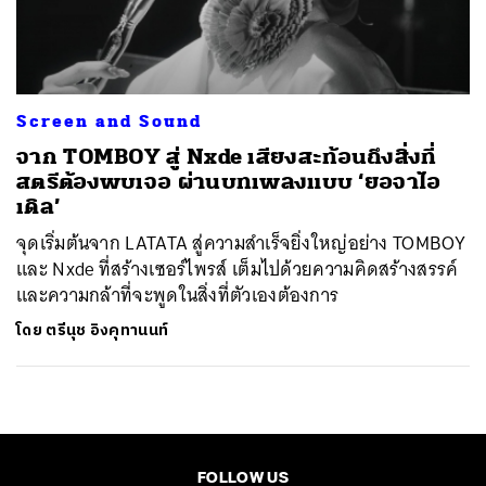
ค้นหา
SHARE
TWEET
LINE
EMAIL
Screen and Sound
จาก TOMBOY สู่ Nxde เสียงสะท้อนถึงสิ่งที่
สตรีต้องพบเจอ ผ่านบทเพลงแบบ ‘ยอจาไอ
เดิล’
จุดเริ่มต้นจาก LATATA สู่ความสำเร็จยิ่งใหญ่อย่าง TOMBOY
และ Nxde ที่สร้างเซอร์ไพรส์ เต็มไปด้วยความคิดสร้างสรรค์
และความกล้าที่จะพูดในสิ่งที่ตัวเองต้องการ
โดย
ตรีนุช อิงคุทานนท์
FOLLOW US