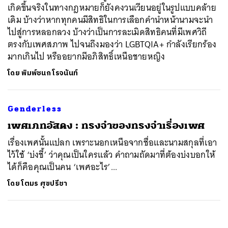
เกิดขึ้นจริงในทางกฎหมายก็ยังคงวนเวียนอยู่ในรูปแบบคล้าย
เดิม บ้างว่าหากทุกคนมีสิทธิในการเลือกคำนำหน้านามจะนำ
ไปสู่การหลอกลวง บ้างว่าเป็นการละเมิดสิทธิคนที่มีเพศวิถี
ตรงกับเพศสภาพ ไปจนถึงมองว่า LGBTQIA+ กำลังเรียกร้อง
มากเกินไป หรืออยากมีอภิสิทธิ์เหนือชายหญิง
โดย
พิมพ์ชนก โรจนันท์
Genderless
เพศเภทอัสดง : ทรงจำของทรงจำเรื่องเพศ
เรื่องเพศนั้นแปลก เพราะนอกเหนือจากชื่อและนามสกุลที่เอา
ไว้ใช้ ‘บ่งชี้’ ว่าคุณเป็นใครแล้ว คำถามถัดมาที่ต้องบ่งบอกให้
ได้ก็คือคุณเป็นคน ‘เพศอะไร’...
โดย
โตมร ศุขปรีชา