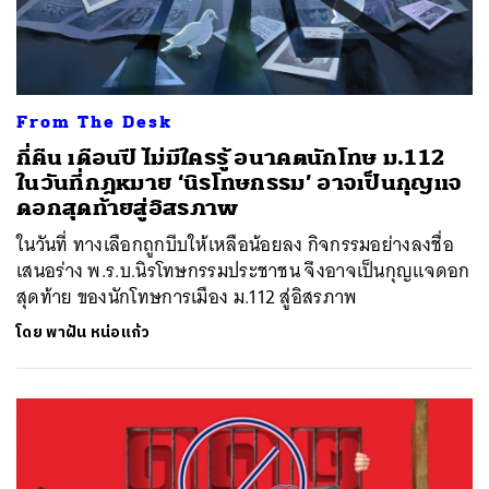
From The Desk
กี่คืน เดือนปี ไม่มีใครรู้ อนาคตนักโทษ ม.112
ในวันที่กฎหมาย ‘นิรโทษกรรม’ อาจเป็นกุญแจ
ดอกสุดท้ายสู่อิสรภาพ
ในวันที่ ทางเลือกถูกบีบให้เหลือน้อยลง กิจกรรมอย่างลงชื่อ
เสนอร่าง พ.ร.บ.นิรโทษกรรมประชาชน จึงอาจเป็นกุญแจดอก
สุดท้าย ของนักโทษการเมือง ม.112 สู่อิสรภาพ
โดย
พาฝัน หน่อแก้ว
ค้นหา
SHARE
TWEET
LINE
EMAIL