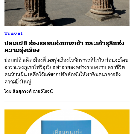
Travel
ปอมเปอี ร่องรอยแห่งเทพเจ้า และเถ้าธุลีแห่ง
ความรุ่งเรือง
ปอมเปอี อดีตเมืองที่เคยรุ่งเรืองในจักรวรรดิโรมัน ก่อนจะโดน
ลาวาแห่งภูเขาไฟวิสุเวียสทำลายลงอย่างราบคราบ คร่าชีวิต
คนนับหมื่น เหลือไว้แค่ซากปรักหักพังให้เราจินตนาการถึง
ความยิ่งใหญ่
โดย
ชิดสุภางค์ ฉายวิโรจน์
ค้นหา
SHARE
TWEET
LINE
EMAIL