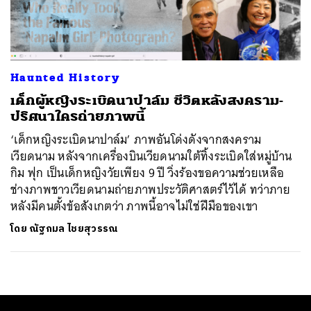
ค้นหา
SHARE
TWEET
LINE
EMAIL
Haunted History
เด็กผู้หญิงระเบิดนาปาล์ม ชีวิตหลังสงคราม-
ปริศนาใครถ่ายภาพนี้
‘เด็กหญิงระเบิดนาปาล์ม’ ภาพอันโด่งดังจากสงคราม
เวียดนาม หลังจากเครื่องบินเวียดนามใต้ทิ้งระเบิดใส่หมู่บ้าน
กิม ฟุก เป็นเด็กหญิงวัยเพียง 9 ปี วิ่งร้องขอความช่วยเหลือ
ช่างภาพชาวเวียดนามถ่ายภาพประวัติศาสตร์ไว้ได้ ทว่าภาย
หลังมีคนตั้งข้อสังเกตว่า ภาพนี้อาจไม่ใช่ฝีมือของเขา
โดย
ณัฐกมล ไชยสุวรรณ