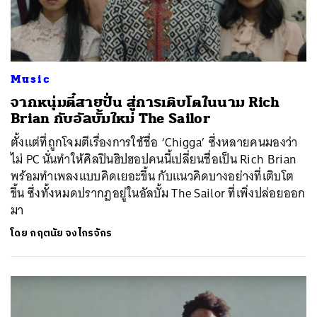
Music
จากหนุ่มตี๋สายปั่น สู่การเติบโตในนาม Rich
Brian กับอัลบั้มใหม่ The Sailor
ตั้งแต่ที่ถูกโจมตีเรื่องการใช้ชื่อ ‘Chigga’ ซึ่งหลายคนมองว่า
ไม่ PC นั่นทำให้ศิลปินฮิปฮอปคนนี้เปลี่ยนชื่อเป็น Rich Brian
พร้อมทำเพลงแบบคิดเยอะขึ้น กับแนวคิดบางอย่างที่เติบโต
ขึ้น ซึ่งทั้งหมดปรากฏอยู่ในอัลบั้ม The Sailor ที่เพิ่งปล่อยออก
มา
โดย
กฤตนัย จงไกรจักร
ค้นหา
SHARE
TWEET
LINE
EMAIL