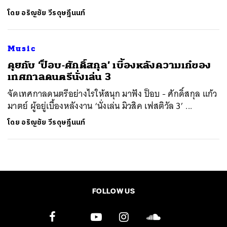
โดย
อริญชัย วีรดุษฎีนนท์
Music
​คุยกับ ‘ป็อบ-ศักดิ์สกุล’ เบื้องหลังความเก๋ของ
เทศกาลดนตรีนั่งเล่น 3
จัดเทศกาลดนตรีอย่างไรให้สนุก มาฟัง ป็อบ - ศักดิ์สกุล แก้ว
มาตย์ ผู้อยู่เบื้องหลังงาน ‘นั่งเล่น มิวสิค เฟสติวัล 3’ ...
โดย
อริญชัย วีรดุษฎีนนท์
FOLLOW US