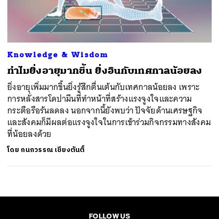
ค้นหา
SHARE
TWEET
LINE
EMAIL
Knowledge & Wisdom
ทำไมยิ่งอายุมากขึ้น ยิ่งอินกับเทศกาลน้อยลง
ยิ่งอายุเพิ่มมากขึ้นยิ่งรู้สึกตื่นเต้นกับเทศกาลน้อยลง เพราะ
การหลั่งสารโดปามีนที่ทำหน้าที่สร้างแรงจูงใจและความ
กระตือรือร้นลดลง นอกจากนี้ยังพบว่า ปัจจัยด้านเศรษฐกิจ
และสังคมก็มีผลต่อแรงจูงใจในการเข้าร่วมกิจกรรมทางสังคม
ที่น้อยลงด้วย
โดย
กนกวรรณ เชียงตันติ์
FOLLOW US