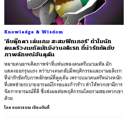
ค้นหา
Knowledge & Wisdom
SHARE
TWEET
LINE
EMAIL
‘คีบตุ๊กตา เล่นเกม สะสมฟิกเกอร์’ ทำไมนัก
ดนตรีวงเมทัลมักมีงานอดิเรก ที่น่ารักขัดกับ
ภาพลักษณ์อันดุดัน
หลายคนอาจติดภาพจำที่แฟนเพลงดนตรีแนวเมทัล มัก
แสดงออกรุนแรง ทว่าบางคนกลับมีพฤติกรรมและงานอดิเรก
ที่น่ารักขัดกับภาพลักษณ์ที่ดูดุดัน เพราะแนวดนตรีหน่วงหนัก
ที่เสพช่วยระบายอารมณ์โกรธและก้าวร้าว ทำให้พวกเขามีการ
จัดการอารมณ์ที่ดี ซึ่งส่งผลต่อพฤติกรรมโดยรวมของพวกเขา
ด้วย
โดย
กนกวรรณ เชียงตันติ์