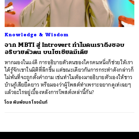
ค้นหา
SHARE
TWEET
LINE
EMAIL
Knowledge & Wisdom
จาก MBTI สู่ Introvert ทำไมคนเราถึงชอบ
อธิบายตัวตน บนโซเชียลมีเดีย
หากมองในแง่ดี การอธิบายตัวตนของใครคนหนึ่งก็ช่วยให้เรา
ได้รู้จักเขาในมิติที่ลึกขึ้น แต่ขณะเดียวกันการกระทำดังกล่าวก็
ไม่พ้นที่จะถูกตั้งคำถาม เช่นทำไมต้องมาอธิบายตัวเองให้ชาว
บ้านรู้เสียยืดยาว หรือมองว่าผู้โพสต์ทำเพราะอยากดูเท่เฉยๆ
แล้วอะไรอยู่เบื้องหลังการโพสต์เหล่านี้กัน?
โดย
พิมพ์ชนก โรจนันท์