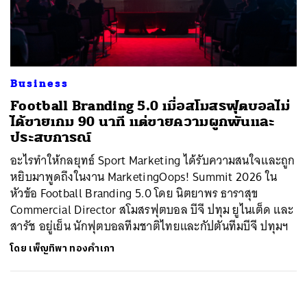
ค้นหา
SHARE
TWEET
LINE
EMAIL
Business
Football Branding 5.0 เมื่อสโมสรฟุตบอลไม่
ได้ขายเกม 90 นาที แต่ขายความผูกพันและ
ประสบการณ์
อะไรทำให้กลยุทธ์ Sport Marketing ได้รับความสนใจและถูก
หยิบมาพูดถึงในงาน MarketingOops! Summit 2026 ใน
หัวข้อ Football Branding 5.0 โดย นิตยาพร ธาราสุข
Commercial Director สโมสรฟุตบอล บีจี ปทุม ยูไนเต็ด และ
สารัช อยู่เย็น นักฟุตบอลทีมชาติไทยและกัปตันทีมบีจี ปทุมฯ
โดย
เพ็ญทิพา ทองคำเภา