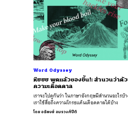
Word Odyssey
ค้
หืยยย พูดแล้วของขึ้น!: สำนวนว่าด้
ความเดือดดาล
เราจะไปดูกันว่า ในภาษาอังกฤษมีสำนวนอะไรบ้าง
เราใช้สื่อถึงความโกรธแค้นเดือดดาลได้บ้าง
โดย
อธิพงษ์ อมรวงศ์ปีติ