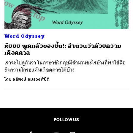
ค้นหา
SHARE
TWEET
LINE
EMAIL
Word Odyssey
หืยยย พูดแล้วของขึ้น!: สำนวนว่าด้วยความ
เดือดดาล
เราจะไปดูกันว่า ในภาษาอังกฤษมีสำนวนอะไรบ้างที่เราใช้สื่อ
ถึงความโกรธแค้นเดือดดาลได้บ้าง
โดย
อธิพงษ์ อมรวงศ์ปีติ
FOLLOW US