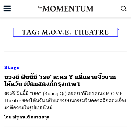
TAG:
M.O.V.E. THEATRE
Stage
​ขวงฉี ฝันนี้มี ‘เธอ’ ละคร Y กลิ่นอายงิ้วจาก
ไต้หวัน เปิดแสดงที่กรุงเทพฯ
ขวงฉี ฝันนี้มี “เธอ” (Kuang Qi) ละครเวทีโดยคณะ M.O.V.E.
Theatre ของไต้หวัน หยิบเอาวรรณกรรมจีนคลาสสิกสองเรื่อง
มาตีความในรูปแบบใหม่
โดย
ณัฐกานต์ อมาตยกุล
ค้นหา