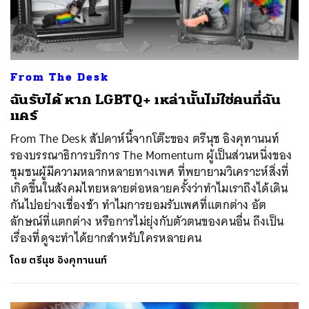
From The Desk
ฉันรับได้ หาก LGBTQ+ เหล่านั้นไม่ใช่คนที่ฉัน
แคร์
From The Desk สัปดาห์นี้จากโต๊ะของ ตรีนุช อิงคุทานนท์
รองบรรณาธิการบริการ The Momentum ผู้เป็นส่วนหนึ่งของ
ชุมชนผู้มีความหลากหลายทางเพศ ที่พยายามวิเคราะห์สิ่งที่
เกิดขึ้นในสังคมไทยหลายต่อหลายครั้งว่าทำไมเราถึงได้เดิน
กันไปอย่างเชื่องช้า ทำไมการยอมรับเพศที่แตกต่าง อัต
ลักษณ์ที่แตกต่าง หรือการไม่ยุ่งกับตัวตนของคนอื่น ถึงเป็น
เรื่องที่ดูจะทำได้ยากสำหรับใครหลายคน
ค้นหา
โดย
ตรีนุช อิงคุทานนท์
SHARE
TWEET
LINE
EMAIL